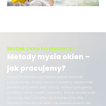
BRUDNE OKNA PO REMONCIE?
Metody mycia okien –
jak pracujemy?
Nasza firma stosuje nowoczesne
techniki
czyszczenia, dzięki czemu możemy
zapewniać
perfekcyjny efekt bez smug. Wykorzystujemy
profesjonalne
środki czystości
, które skutecznie
usuwają zabrudzenia i są bezpieczne dla
powierzchni.
Mycie okien
na wysokościach nie