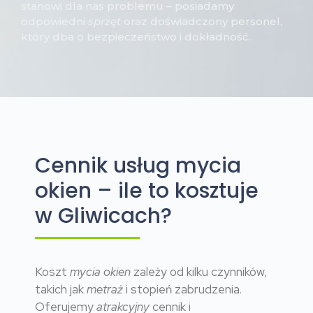
stanowi dla nas problemu – posiadamy
odpowiedni
sprzęt
oraz doświadczony personel,
który dba o bezpieczeństwo i dokładność.
Cennik usług mycia
okien – ile to kosztuje
w Gliwicach?
Koszt
mycia okien
zależy od kilku czynników,
takich jak
metraż
i stopień zabrudzenia.
Oferujemy
atrakcyjny
cennik i