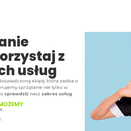
tanie
orzystaj z
ch usług
 doświadczoną ekipę, która zadba o
ujemy sprzątanie nie tylko w
to
sprawdzić
nasz
zakres usług
.
MOŻEMY:
e,
,