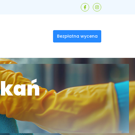
T
Bezpłatna wycena
zkań