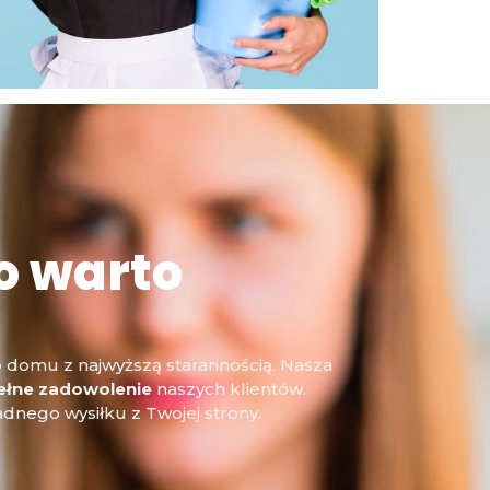
o warto
o domu z najwyższą starannością. Nasza
ełne zadowolenie
naszych klientów.
adnego wysiłku z Twojej strony.