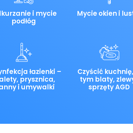
kurzanie i mycie
Mycie okien i lus
podłóg
nfekcja łazienki –
Czyścić kuchnię
alety, prysznica,
tym blaty, zlewy
anny i umywalki
sprzęty AGD