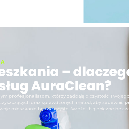
IA
eszkania – dlaczeg
usług AuraClean?
szym
profesjonalistom
, którzy zadbają o czystość Twojeg
w czyszczących oraz sprawdzonych metod, aby zapewnić
p
woje mieszkanie będzie czyste, świeże i higieniczne bez ż