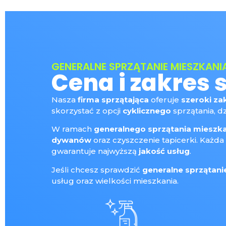
GENERALNE SPRZĄTANIE MIESZKANIA
Cena i zakres 
Nasza
firma sprzątająca
oferuje
szeroki za
skorzystać z opcji
cyklicznego
sprzątania, d
W ramach
generalnego sprzątania mieszk
dywanów
oraz czyszczenie tapicerki. Każda
gwarantuje najwyższą
jakość usług
.
Jeśli chcesz sprawdzić
generalne sprzątani
usług oraz wielkości mieszkania.