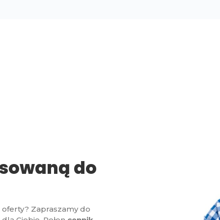
asowaną do
j oferty? Zapraszamy do
 dla Ciebie. Pełen
cennik