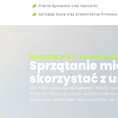
Pranie dywanów oraz tapicerki,
Sprzątać biura oraz przestrzenie firmowe.
GENERALNE SPRZĄTANIE MIESZKAN
Sprzątanie mi
skorzystać z 
Nie masz
czasu na sprzątanie
? Zaufaj na
ekipa korzysta z profesjonalnych środkó
Wybierając
AuraClean
, masz pewność, że T