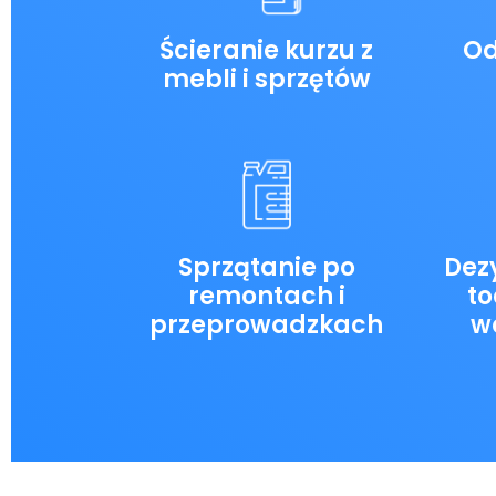
Ścieranie kurzu z
Od
mebli i sprzętów
Sprzątanie po
Dezy
remontach i
to
przeprowadzkach
w