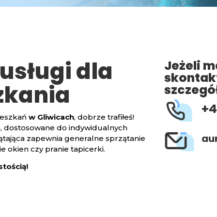
usługi dla
Jeżeli 
skontakt
zkania
szczegó
+4
ieszkań
w Gliwicach
, dobrze trafiłeś!
, dostosowane do indywidualnych
au
ątająca zapewnia generalne sprzątanie
 okien czy pranie tapicerki.
stością!